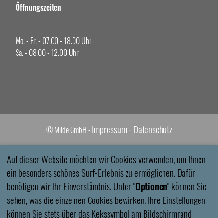
Öffnungszeiten
Mo. - Fr. - 07.00 - 18.00 Uhr
Sa. - 08.00 - 12.00 Uhr
Impressum -
Datenschutz
©
Milde GmbH -
Auf dieser Website möchten wir Cookies verwenden, um Ihnen
ein besonders schönes Surf-Erlebnis zu ermöglichen. Dafür
benötigen wir Ihr Einverständnis. Unter "
Optionen
" können Sie
sehen, was die einzelnen Cookies bewirken. Ihre Einstellungen
können Sie stets über das Kekssymbol am Bildschirmrand